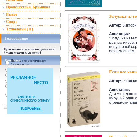
Происшествия, Криминал
Разное
Золушка из ге
Спорт
Автор:
Виктори
Технологии ( it )
Аннотация:
Голосование
"Золушка из ге
разных миров. 
популярной сер
Пристегиваетесь ли вы ремнями
оформлением...
безопасности в машине?
Реклама
Да, т.к. это увеличивает
безопасность
Да, т.к. увеличились штрафы
Если все кошк
От случая к случаю...
Нет, с ремнем не удобно
Автор:
Гэнки К
Нет, Я уверен в себе
Аннотация:
Так есть же подушки
Дни молодого п
безопасности! Зачем
пристегива
живущий один с 
страшному диагн