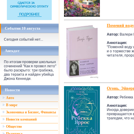
Поменяй воду
События 10 августа
Автор:
Валери 
Сегодня событий нет...
Аннотация:
"Поменяй воду ц
Анекдот
и о торжестве 
читателя, прора
По итогам проверки школьных
сочинений "Как я провел лето"
было раскрыто: три грабежа,
два теракта и найден убийца
Джона Кеннеди.
Огонь. Эйвер
Новости
Автор:
Ребекка
Авто
В мире
Аннотация:
Иногда доверие 
Зкономика и Бизнес, Финансы
превращается в
трагедии, что н
Новости компаний
Общество
Политика