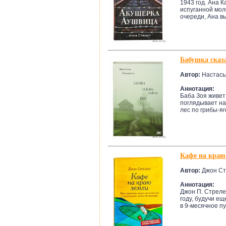
1943 год. Ана 
испуганной мол
очереди, Ана вы
Бабушка сказа
Автор:
Настась
Аннотация:
Баба Зоя живет
поглядывает на
лес по грибы-яг
Кафе на краю
Автор:
Джон Ст
Аннотация:
Джон П. Стрелек
году, будучи е
в 9-месячное пу