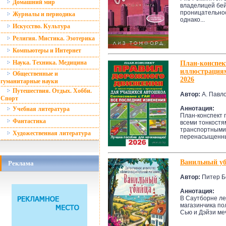
Домашний мир
владелицей бейс
проницательнос
Журналы и периодика
однако...
Искусство. Культура
Религия. Мистика. Эзотерика
Компьютеры и Интернет
Наука. Техника. Медицина
План-конспек
иллюстрациям
Общественные и
2026
гуманитарные науки
Путешествия. Отдых. Хобби.
Автор:
А. Павл
Спорт
Аннотация:
Учебная литература
План-конспект 
Фантастика
всеми тонкостя
транспортными 
Художественная литература
перенасыщенны
Ванильный у
Реклама
Автор:
Питер Б
Аннотация:
В Саутборне лет
магазинчика по
Сью и Дэйзи ме