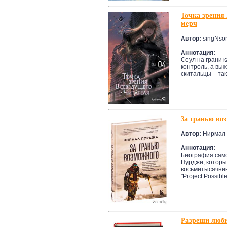
Точка зрения
мерч
Автор:
singNso
Аннотация:
Сеул на грани 
контроль, а вы
скитальцы – та
За гранью во
Автор:
Нирмал
Аннотация:
Биография само
Пурджи, которы
восьмитысячник
"Project Possible.
Разреши люби