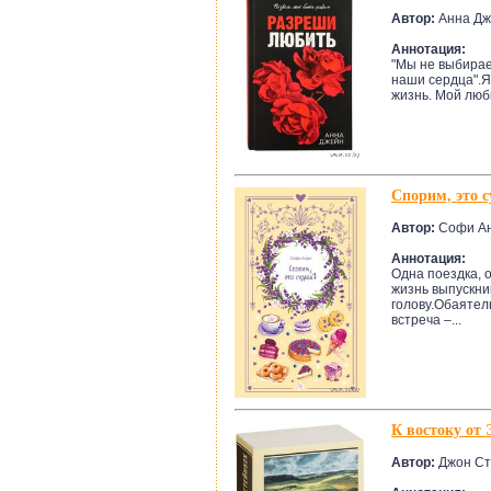
Автор:
Анна Дж
Аннотация:
"Мы не выбирае
наши сердца".Я
жизнь. Мой люби
Спорим, это с
Автор:
Софи А
Аннотация:
Одна поездка, 
жизнь выпускни
голову.Обаятел
встреча –...
К востоку от 
Автор:
Джон Ст