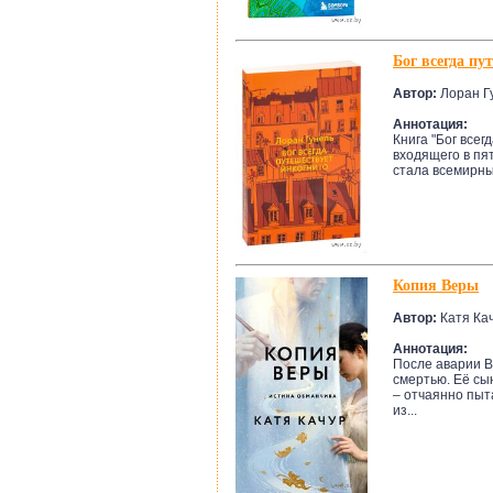
Бог всегда пу
Автор:
Лоран Г
Аннотация:
Книга "Бог всег
входящего в пя
стала всемирны
Копия Веры
Автор:
Катя Ка
Аннотация:
После аварии В
смертью. Её сы
– отчаянно пыт
из...