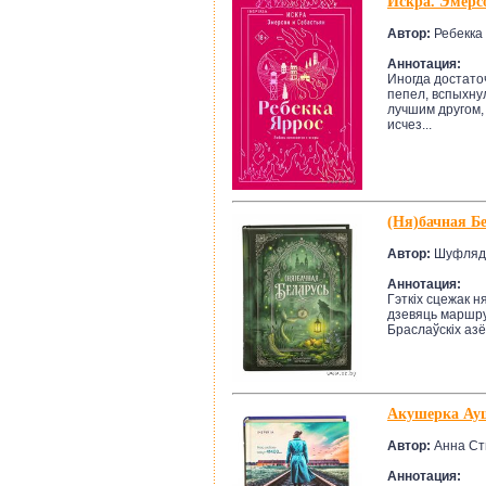
Искра. Эмерс
Автор:
Ребекка
Аннотация:
Иногда достато
пепел, вспыхну
лучшим другом,
исчез...
(Ня)бачная Б
Автор:
Шуфлядк
Аннотация:
Гэткіх сцежак н
дзевяць маршру
Браслаўскіх азё
Акушерка Ауш
Автор:
Анна Ст
Аннотация: