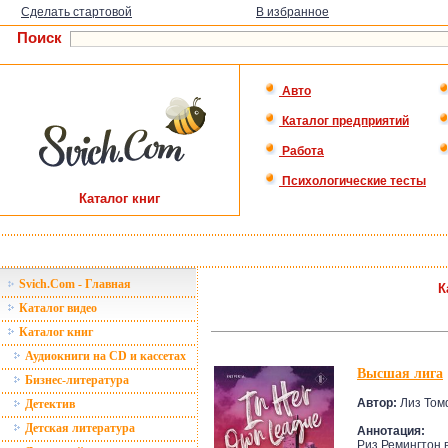
Сделать стартовой
В избранное
Поиск
Авто
Каталог предприятий
Работа
Психологические тесты
Каталог книг
Svich.Com - Главная
К
Каталог видео
Каталог книг
Аудиокниги на CD и кассетах
Высшая лига
Бизнес-литература
Автор:
Лиз Том
Детектив
Детская литература
Аннотация:
Риз Ремингтон 