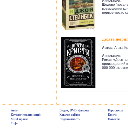
Аннотация:
Шедевр "поздне
возмущения кон
первое место с
Десять негри
Автор:
Агата К
Аннотация:
Роман «Десять 
произведений 
000 000 экземпл
Авто
Видео, DVD, фильмы
Гороскопы
Каталог предприятий
Каталог сайтов
Книги
МинСправка
Недвижимость
Новости
Софт