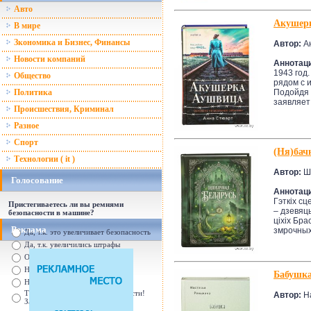
Авто
Акушерк
В мире
Зкономика и Бизнес, Финансы
Автор:
А
Новости компаний
Аннотац
1943 год
Общество
рядом с 
Подойдя 
Политика
заявляет 
Происшествия, Криминал
Разное
Спорт
(Ня)бач
Технологии ( it )
Автор:
Ш
Голосование
Аннотац
Гэткіх с
Пристегиваетесь ли вы ремнями
– дзевяц
безопасности в машине?
ціхіх Бра
Реклама
змрочных.
Да, т.к. это увеличивает безопасность
Да, т.к. увеличились штрафы
От случая к случаю...
Нет, с ремнем не удобно
Бабушка
Нет, Я уверен в себе
Так есть же подушки безопасности!
Автор:
На
Зачем пристегива