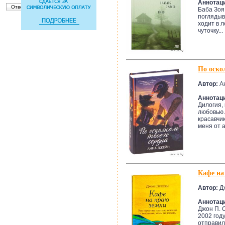
Аннотац
Баба Зоя
поглядыв
ходит в л
чуточку...
По оско
Автор:
А
Аннотац
Дилогия,
любовью.
красавчик
меня от ад
Кафе на
Автор:
Дж
Аннотац
Джон П. 
2002 год
отправил