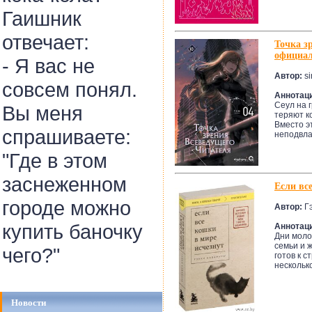
Гаишник
отвечает:
Точка з
официа
- Я вас не
Автор:
si
совсем понял.
Аннотац
Сеул на 
Вы меня
теряют к
Вместо э
спрашиваете:
неподвла
"Где в этом
заснеженном
Если вс
городе можно
Автор:
Гэ
купить баночку
Аннотац
Дни моло
семьи и 
чего?"
готов к с
несколько
Новости