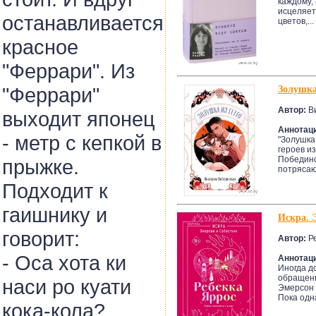
каждому,
исцеляет
останавливается
цветов,...
красное
"Феррари". Из
"Феррари"
Золушка
Автор:
Ви
выходит японец
Аннотац
- метр с кепкой в
"Золушка
героев и
Побединс
прыжке.
потрясаю
Подходит к
гаишнику и
Искра. 
говорит:
Автор:
Ре
- Оса хота ки
Аннотац
Иногда д
обращенн
наси ро куати
Эмерсон 
Пока одна
кока-кола?