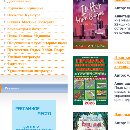
Домашний мир
Автор:
Л
Журналы и периодика
Искусство. Культура
Аннотац
Риз Реми
Религия. Мистика. Эзотерика
женщиной
острый у
Компьютеры и Интернет
ее команд
Наука. Техника. Медицина
Общественные и гуманитарные науки
Путешествия. Отдых. Хобби. Спорт
Учебная литература
План-ко
иллюстр
Фантастика
автошко
Художественная литература
Автор:
А.
Аннотац
План-кон
Реклама
овладеть
управлен
ориентир
Ванильн
Автор:
П