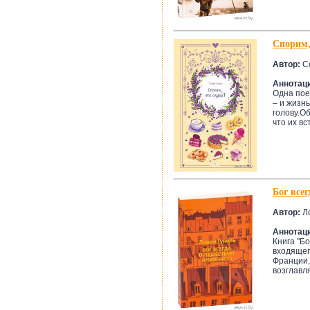
Спорим,
Автор:
С
Аннотац
Одна пое
– и жизн
голову.О
что их вст
Бог все
Автор:
Ло
Аннотац
Книга "Бо
входящег
Франции,
возглавля