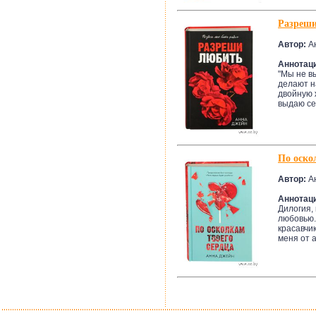
Разреши
Автор:
А
Аннотац
"Мы не в
делают н
двойную 
выдаю себ
По оско
Автор:
А
Аннотац
Дилогия,
любовью.
красавчик
меня от ад