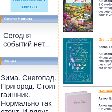
Аннотац
В Саутбор
благотво
очередно
полакоми
События 9 августа
Сегодня
Огонь. 
событий нет...
Автор:
Ре
Аннотац
Иногда до
Анекдот
оно прев
лет с той
вот новое
Зима. Снегопад.
Пригород. Стоит
Поменяй
гаишник.
Автор:
В
Нормально так
Аннотац
"Поменяй
стоит. И вдруг