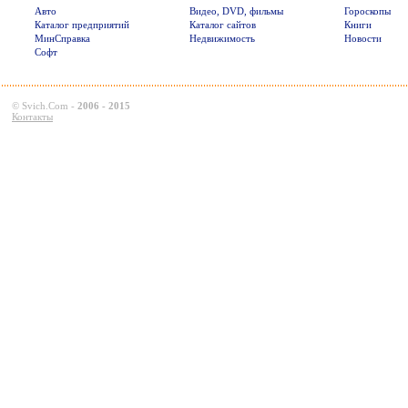
Авто
Видео, DVD, фильмы
Гороскопы
Каталог предприятий
Каталог сайтов
Книги
МинСправка
Недвижимость
Новости
Софт
©
Svich.Com
-
2006 - 2015
Контакты