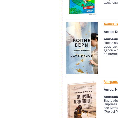
вдохновил
Копия 
Автор:
Ка
Аннотац
После ав
смертью.
даром – 
её памяти
За гран
Автор:
Н
Аннотац
Биографи
Нирмала 
восьмиты
"Project P