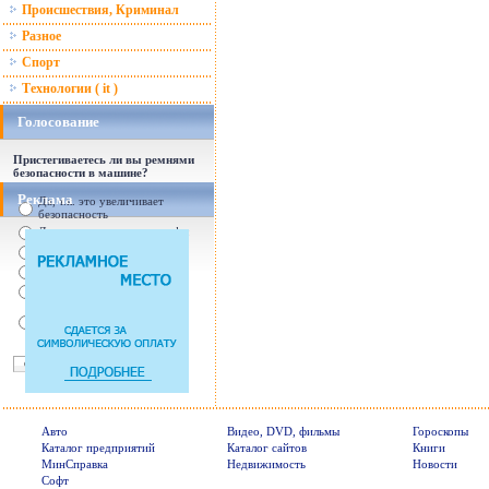
Происшествия, Криминал
Разное
Спорт
Технологии ( it )
Голосование
Пристегиваетесь ли вы ремнями
безопасности в машине?
Реклама
Да, т.к. это увеличивает
безопасность
Да, т.к. увеличились штрафы
От случая к случаю...
Нет, с ремнем не удобно
Нет, Я уверен в себе
Так есть же подушки
безопасности! Зачем
пристегива
Авто
Видео, DVD, фильмы
Гороскопы
Каталог предприятий
Каталог сайтов
Книги
МинСправка
Недвижимость
Новости
Софт