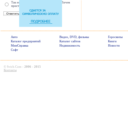
Так есть же подушки безопасности! Зачем
пристегива
Авто
Видео, DVD, фильмы
Гороскопы
Каталог предприятий
Каталог сайтов
Книги
МинСправка
Недвижимость
Новости
Софт
©
Svich.Com
-
2006 - 2015
Контакты