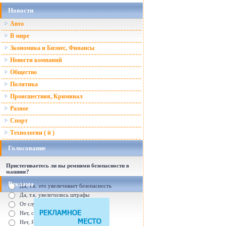
Новости
Авто
В мире
Зкономика и Бизнес, Финансы
Новости компаний
Общество
Политика
Происшествия, Криминал
Разное
Спорт
Технологии ( it )
Голосование
Пристегиваетесь ли вы ремнями безопасности в
машине?
Реклама
Да, т.к. это увеличивает безопасность
Да, т.к. увеличились штрафы
От случая к случаю...
Нет, с ремнем не удобно
Нет, Я уверен в себе