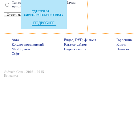
Так есть же подушки безопасности! Зачем
пристегива
Авто
Видео, DVD, фильмы
Гороскопы
Каталог предприятий
Каталог сайтов
Книги
МинСправка
Недвижимость
Новости
Софт
©
Svich.Com
-
2006 - 2015
Контакты