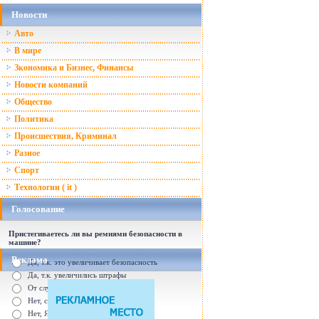
Новости
Авто
В мире
Зкономика и Бизнес, Финансы
Новости компаний
Общество
Политика
Происшествия, Криминал
Разное
Спорт
Технологии ( it )
Голосование
Пристегиваетесь ли вы ремнями безопасности в
машине?
Реклама
Да, т.к. это увеличивает безопасность
Да, т.к. увеличились штрафы
От случая к случаю...
Нет, с ремнем не удобно
Нет, Я уверен в себе